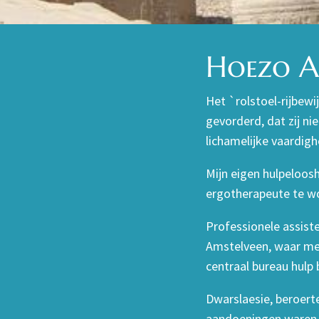
Hoezo As
Het `rolstoel-rijbewi
gevorderd, dat zij ni
lichamelijke vaardigh
Mijn eigen hulpeloos
ergotherapeute te w
Professionele assist
Amstelveen, waar men
centraal bureau hulp 
Dwarslaesie, beroerte
aandoeningen waren e