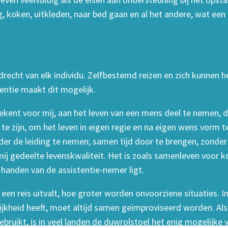
, koken, uitkleden, naar bed gaan en al het andere, wat een
drecht van elk individu. Zelfbestemd reizen en zich kunnen h
tentie maakt dit mogelijk.
tekent voor mij, aan het leven van een mens deel te nemen, 
te zijn, om het leven in eigen regie en na eigen wens vorm 
nder de leiding te nemen; samen tijd door te brengen, zonde
ij gedeelte levenskwaliteit. Het is zoals samenleven voor ko
in handen van de assistentie-nemer ligt.
een reis uitvalt, hoe groter worden onvoorziene situaties. I
jkheid heeft, moet altijd samen geimproviseerd worden. Als 
gebruikt, is in veel landen de duwrolstoel het enig mogelijke