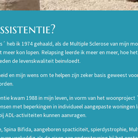
sistentie?
js´ heb ik 1974 gehaald, als de Multiple Sclerose van mijn m
et meer kon lopen. Relapsing leerde ik meer en meer, hoe het 
eden de levenskwaliteit beinvloedt.
heid en mijn wens om te helpen zijn zeker basis geweest voo
orden.
entie kwam 1988 in mijn leven, in vorm van het woonproject 
sen met beperkingen in individueel aangepaste woningen l
bij ADL-activiteiten kunnen aanvragen.
, Spina Bifida, aangeboren spacticiteit, spierdystrophie, Mul
ven veelvuldig als de eisen aan ondersteuning bij het opst