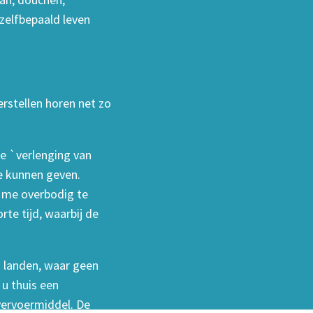
 zelfbepaald leven
erstellen horen net zo
de `verlenging van
te kunnen geven.
r me overbodig te
rte tijd, waarbij de
n landen, waar geen
u thuis een
 vervoermiddel. De