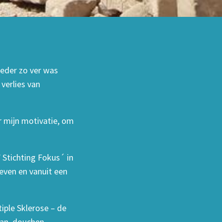
oeder zo ver was
verlies van
r mijn motivatie, om
`Stichting Fokus´ in
even en vanuit een
tiple Sklerose – de
aan, douchen,